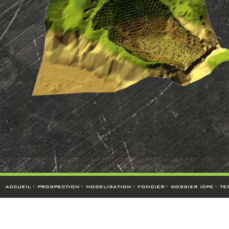
-
-
-
-
-
ACCUEIL
PROSPECTION
MODELISATION
FONCIER
DOSSIER ICPE
TE